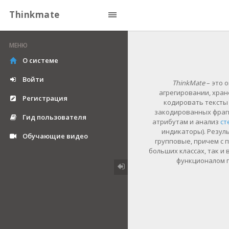
Thinkmate
МЕНЮ
О системе
Войти
ThinkMate
– это 
агрегировании, хран
Регистрация
кодировать тексты
закодированных фрагм
Гид пользователя
атрибутам и анализ
ст
индикаторы). Резул
Обучающие видео
групповые, причем с 
больших классах, так и
функционалом п