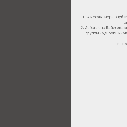
Байесова мера опубли
о
Добавлена Байесова м
группы кодировщиков 
Выво