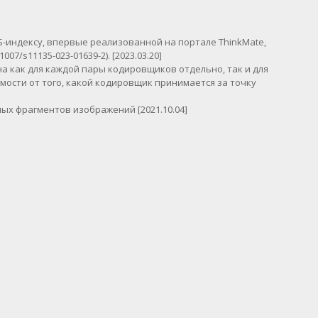
Б-индексу, впервые реализованной на портале ThinkMate,
1007/s11135-023-01639-2). [2023.03.20]
а как для каждой пары кодировщиков отдельно, так и для
мости от того, какой кодировщик принимается за точку
х фрагментов изображений [2021.10.04]