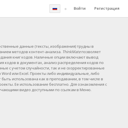
Войти
Регистрация
ственные данные (тексты, изображения) трудны в
ванием методов контент-анализа.
ThinkMate
позволяет
создания книг кодов. Наличные опции включают вывод
ия кодов в документах, анализ распределения кодов по
ые с учетом случайности, так и не скорректированные
 Word или Excel. Проекты либо индивидуальные, либо
быть использована как в преподавании, в том числе в
роекты. Ее использование бесплатно. Для ознакомления с
учающими видео доступными по ссылкам в Меню.