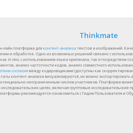
Thinkmate
он-лайн платформа для
контент-анализа
текстов и изображений. Каче
ении и обработке. Одно из возможных решений связано с использо
 как
in vivo
, с использованием языка оригинала, так и посредством 
ентов, анализ частотности кодов, анализ совместного использован
епени согласия
между кодировщиками (доступны как скорректированн
ьтаты контент-анализа визуализируются, их можно экспортировать в
потенциально неограниченным числом участников. Платформа может 
 в исследовательских целях, включая групповые исследовательские п
латформы рекомендуется ознакомиться с Гидом Пользователя и Об